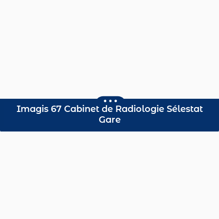
Imagis 67 Cabinet de Radiologie Sélestat
Gare
Radiologues agréés
Consultez l’annuaire des cabinets de radiologie du
Grand Est.
Dépistage du Cancer