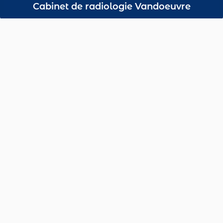
Cabinet de radiologie Vandoeuvre
Radiologues agréés
Consultez l’annuaire des cabinets de radiologie du
Grand Est.
Dépistage du Cancer
du Sein
Accédez à l’espace
de votre
site départemental
:
Pour les femmes à partir de 50 ans,
tous les 2 ans.
Dépistage du Cancer
08
Colorectal
Pour les femmes et les hommes à partir de 50 ans,
57
51
tous les 2 ans.
55