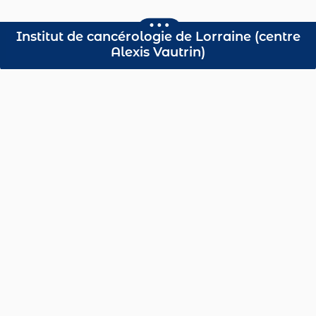
Institut de cancérologie de Lorraine (centre
Alexis Vautrin)
Radiologues agréés
Consultez l’annuaire des cabinets de radiologie du
Grand Est.
Dépistage du Cancer
du Sein
Accédez à l’espace
de votre
site départemental
:
Pour les femmes à partir de 50 ans,
tous les 2 ans.
Dépistage du Cancer
08
Colorectal