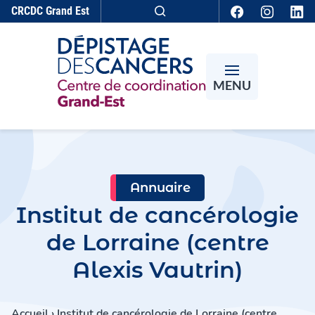
Aller au contenu
CRCDC
Grand Est
Recherche
MENU
Annuaire
Institut de cancérologie
de Lorraine (centre
Alexis Vautrin)
Accueil
›
Institut de cancérologie de Lorraine (centre